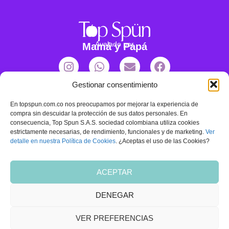
Avalado por
Mamá y Papá
Gestionar consentimiento
Productos
Nosotros
En topspun.com.co nos preocupamos por mejorar la experiencia de
Proteínas
Sobre nosotros
compra sin descuidar la protección de sus datos personales. En
consecuencia, Top Spun S.A.S. sociedad colombiana utiliza cookies
Acompañamientos
Preguntas Frecuentes
estrictamente necesarias, de rendimiento, funcionales y de marketing.
Ver
detalle en nuestra Política de Cookies
. ¿Aceptas el uso de las Cookies?
Snacks
Política de Privacidad
Términos y Condiciones
ACEPTAR
Contáctanos
DENEGAR
VER PREFERENCIAS