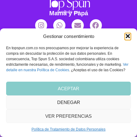
Avalado por
Mamá y Papá
Gestionar consentimiento
Productos
Nosotros
En topspun.com.co nos preocupamos por mejorar la experiencia de
Proteínas
Sobre nosotros
compra sin descuidar la protección de sus datos personales. En
consecuencia, Top Spun S.A.S. sociedad colombiana utiliza cookies
Acompañamientos
Preguntas Frecuentes
estrictamente necesarias, de rendimiento, funcionales y de marketing.
Ver
detalle en nuestra Política de Cookies
. ¿Aceptas el uso de las Cookies?
Snacks
Política de Privacidad
Términos y Condiciones
ACEPTAR
Contáctanos
DENEGAR
VER PREFERENCIAS
© 2023 Top Spün. Todos los derechos reservados.
|| Developed by MatchDigital
Política de Tratamiento de Datos Personales